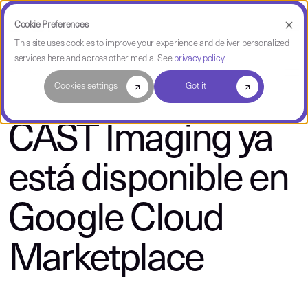
Cookie Preferences
This site uses cookies to improve your experience and deliver personalized
services here and across other media. See
privacy policy
.
About CAST
Cookies settings
Got it
CAST Imaging ya
está disponible en
Google Cloud
Marketplace