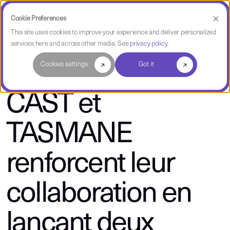
Cookie Preferences
This site uses cookies to improve your experience and deliver personalized
services here and across other media. See
privacy policy
.
About CAST
Cookies settings
Got it
CAST et
TASMANE
renforcent leur
collaboration en
lançant deux